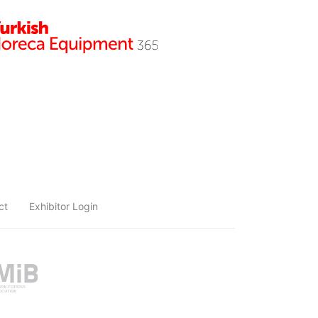
ct
Exhibitor Login