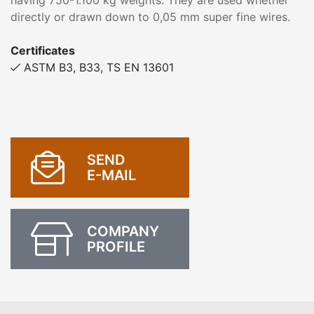
having 750-1.100 kg weights. They are used whether
directly or drawn down to 0,05 mm super fine wires.
Certificates
ASTM B3, B33, TS EN 13601
SEND
E-MAIL
COMPANY
PROFILE